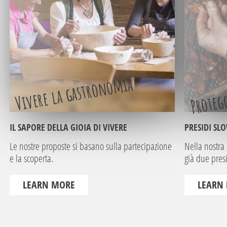
Protegg
Vivere la gastronomia
IL SAPORE DELLA GIOIA DI VIVERE
PRESIDI SL
Le nostre proposte si basano sulla partecipazione
Nella nostra
e la scoperta.
già due pres
LEARN MORE
LEARN
1
2
3
4