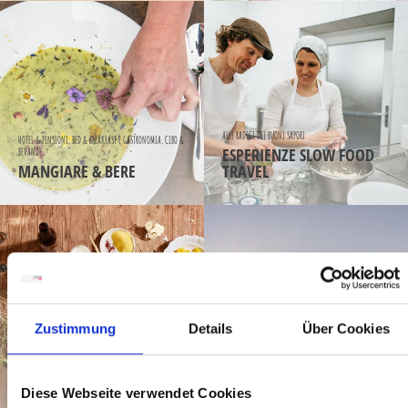
ALLE RADICI DEI BUONI SAPORI
HOTEL & PENSIONI, BED & BREAKFAST E GASTRONOMIA, CIBO &
ESPERIENZE SLOW FOOD
BEVANDE
MANGIARE & BERE
TRAVEL
Zustimmung
Details
Über Cookies
GASTRONOMIA ALPINO-ADRIATICA NEL SUD-OVEST DELLA
CARINZIA – SORPRENDENTEMENTE GUSTOSA
ANCHE FUORI DAI LUOGHI DI ESPERIENZE GASTRONOMICHE IL
LA GASTRONOMIA
VERO PROTAGONISTA È LA NATURA.
REGIONALE
SCOPRIRE LA LENTEZZA
Diese Webseite verwendet Cookies