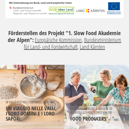
Förderstellen des Projekt "1. Slow Food Akademie
der Alpen":
Europäische Kommission
,
Bundesministerium
für Land- und Forstwirtschaft
,
Land Kärnten
UN VIAGGIO NELLE VALLI, I LORO UOMINI E I LORO SAPORI.
SONO I PRODUTTORI DI ALIMENTI CHE DA SEMPRE VIVONO IN
UN VIAGGIO NELLE VALLI,
QUESTA TRANQUILLA REGIONE DI CONFINE AL SUD
I LORO UOMINI E I LORO
DELL’AUSTRIA SECONDO LA FILOSOFIA SLOW FOOD.
SAPORI.
FOOD PRODUCERS