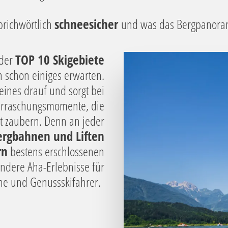
sprichwörtlich
schneesicher
und was das Bergpanorama
 der
TOP 10 Skigebiete
h schon einiges erwarten.
 eines drauf und sorgt bei
berraschungsmomente, die
ht zaubern. Denn an jeder
rgbahnen und Liften
rn
bestens erschlossenen
ondere Aha-Erlebnisse für
che und Genussskifahrer.