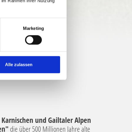
ie im Rahmen Ihrer Nutzung
Marketing
LFLUSSES ZUM
Alle zulassen
r
Karnischen und Gailtaler Alpen
en"
die über 500 Millionen Jahre alte