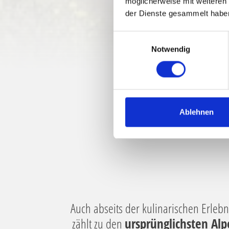
möglicherweise mit weiteren
der Dienste gesammelt habe
E
Notwendig
i
n
w
i
l
VOM NATURBE
l
Ablehnen
i
g
u
n
g
s
a
Auch abseits der kulinarischen Erlebn
u
zählt zu den
ursprünglichsten Al
s