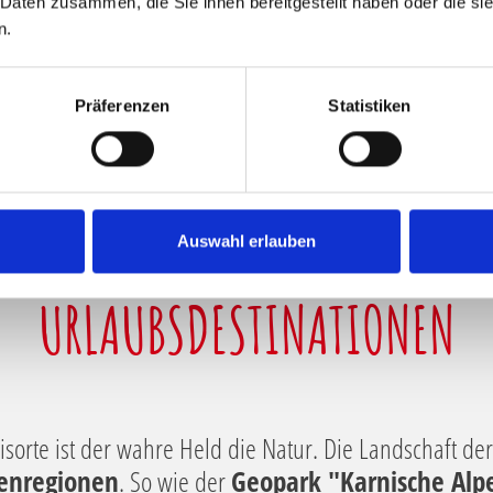
 Daten zusammen, die Sie ihnen bereitgestellt haben oder die s
n.
Präferenzen
Statistiken
LASSENSTEN TAL EUROPAS ENTLANG DES GAI
Auswahl erlauben
HÖCHSTGELEGENEN BADESEE DER ALPEN
URLAUBSDESTINATIONEN
isorte ist der wahre Held die Natur. Die Landschaft de
penregionen
. So wie der
Geopark "Karnische Alp