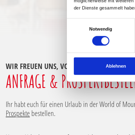
möglicherweise mit weiteren
der Dienste gesammelt habe
E
Notwendig
i
n
w
i
l
WIR FREUEN UNS, VON EUCH ZU HÖREN!
l
Ablehnen
i
ANFRAGE & PROSPEKTBESTE
g
u
n
g
Ihr habt euch für einen Urlaub in der World of Mou
s
Prospekte
bestellen.
a
u
s