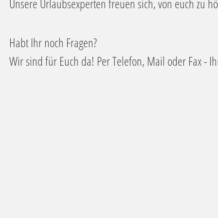
Unsere Urlaubsexperten freuen sich, von euch zu h
w
a
h
Habt Ihr noch Fragen?
l
Wir sind für Euch da! Per Telefon, Mail oder Fax - I