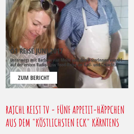
Ö1 REISE JUNI 2017
Unterwegs mit Barbara van Melle und den HörerInnen von Ö1
auf der ersten Radio-Slow Food-Reise im Gail- und Lesachtal
ZUM BERICHT
RAJCHL REIST TV - FÜNF APPETIT-HÄPPCHEN
AUS DEM "KÖSTLICHSTEN ECK" KÄRNTENS