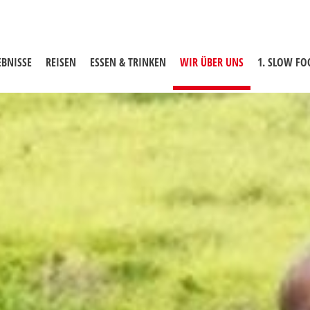
EBNISSE
REISEN
ESSEN & TRINKEN
WIR ÜBER UNS
(AKTUELLE SEIT
1. SLOW F
Fotos & Videos
Menschen & Geschichten
Rezepte
Zu Besuch & unterwegs