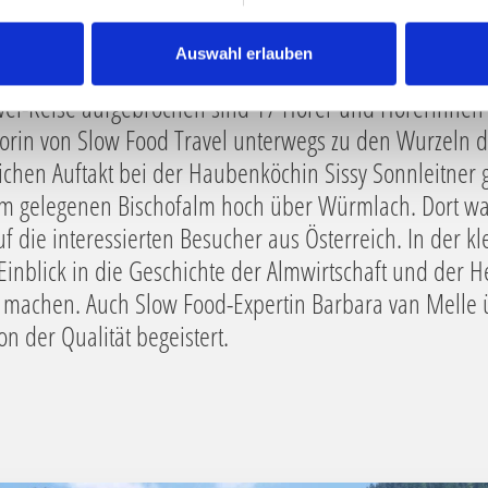
Auswahl erlauben
vel-Reise aufgebrochen sind 17 Hörer und Hörerinnen 
atorin von Slow Food Travel unterwegs zu den Wurzeln
ichen Auftakt bei der Haubenköchin Sissy Sonnleitner 
am gelegenen Bischofalm hoch über Würmlach. Dort w
 die interessierten Besucher aus Österreich. In der k
inblick in die Geschichte der Almwirtschaft und der H
 machen. Auch Slow Food-Expertin Barbara van Melle ü
 der Qualität begeistert.