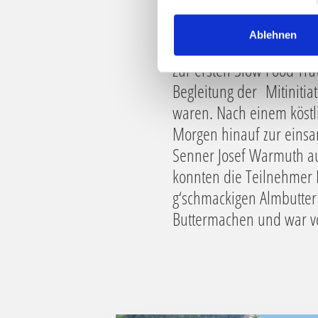
l
l
Ablehnen
i
Zur ersten Slow Food Tra
g
u
Begleitung der Mitiniti
n
waren. Nach einem köstl
g
Morgen hinauf zur eins
s
Senner Josef Warmuth auf
a
u
konnten die Teilnehmer E
s
g‘schmackigen Almbutter
w
Buttermachen und war von
a
h
l