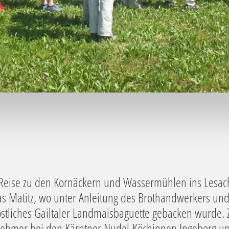
 Reise zu den Kornäckern und Wassermühlen ins Lesac
s Matitz, wo unter Anleitung des Brothandwerkers und
östliches Gailtaler Landmaisbaguette gebacken wurde.
lnehmer bei den Kärntner Nudel-Köchinnen Ingeborg 