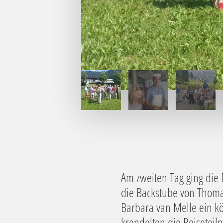
1
2
3
Am zweiten Tag ging die
die Backstube von Thoma
Barbara van Melle ein k
krendelten die Reisetei