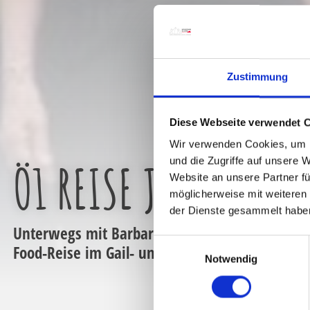
Zustimmung
Diese Webseite verwendet 
Wir verwenden Cookies, um I
und die Zugriffe auf unsere 
Ö1 REISE JUNI 2017
Website an unsere Partner fü
möglicherweise mit weiteren
der Dienste gesammelt habe
Unterwegs mit Barbara van Melle und den Hör
E
Food-Reise im Gail- und Lesachtal
Notwendig
i
n
w
i