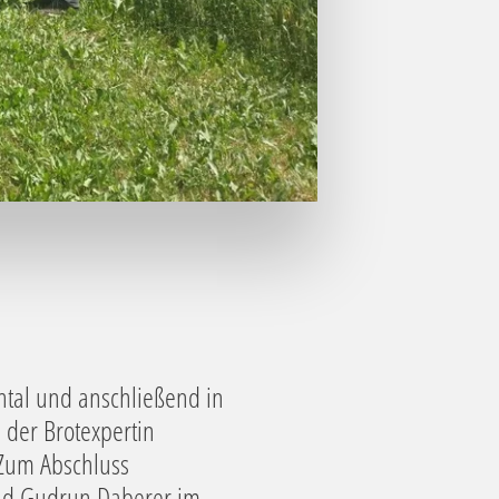
htal und anschließend in
 der Brotexpertin
 Zum Abschluss
und Gudrun Daberer im