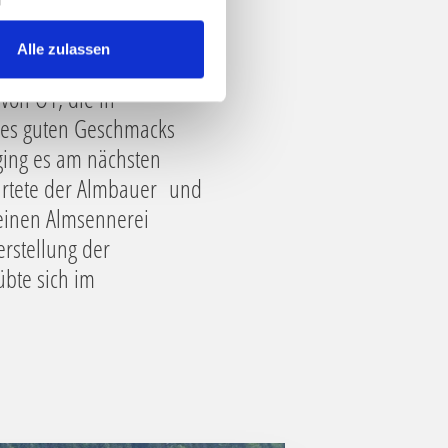
Alle zulassen
von Ö1, die in
 des guten Geschmacks
ging es am nächsten
artete der Almbauer und
leinen Almsennerei
erstellung der
bte sich im