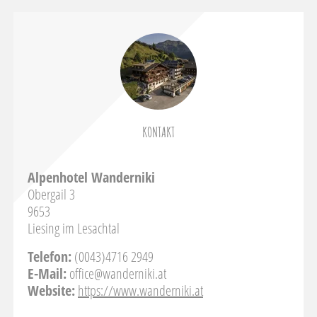
KONTAKT
Alpenhotel Wanderniki
Obergail 3
9653
Liesing im Lesachtal
Telefon:
(0043)4716 2949
E-Mail:
office@wanderniki.at
Website:
https://www.wanderniki.at