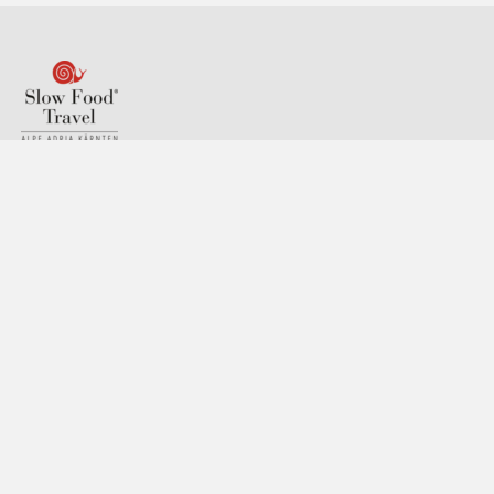
Reisen zu den Wurzeln des guten
Geschmacks:
Das Gail,- Lesachtal und Weissensee befinden sich entlang
der Karnischen Alpen in Kärnten im Süden von Österreich.