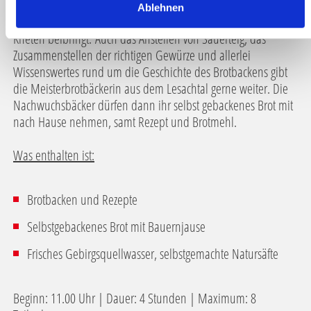
nach uralten Rezepten Brot gebacken. Keine kann das besser
Ablehnen
h
als Rosa Lanner, die den Hobbybrotbäckern auch das richtige
l
Kneten beibringt. Auch das Anstellen von Sauerteig, das
Zusammenstellen der richtigen Gewürze und allerlei
Wissenswertes rund um die Geschichte des Brotbackens gibt
die Meisterbrotbäckerin aus dem Lesachtal gerne weiter. Die
Nachwuchsbäcker dürfen dann ihr selbst gebackenes Brot mit
nach Hause nehmen, samt Rezept und Brotmehl.
Was enthalten ist:
Brotbacken und Rezepte
Selbstgebackenes Brot mit Bauernjause
Frisches Gebirgsquellwasser, selbstgemachte Natursäfte
Beginn: 11.00 Uhr | Dauer: 4 Stunden | Maximum: 8