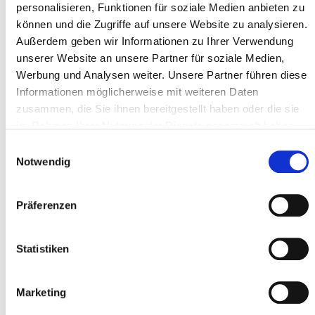
personalisieren, Funktionen für soziale Medien anbieten zu
können und die Zugriffe auf unsere Website zu analysieren.
Außerdem geben wir Informationen zu Ihrer Verwendung
unserer Website an unsere Partner für soziale Medien,
Werbung und Analysen weiter. Unsere Partner führen diese
Informationen möglicherweise mit weiteren Daten
zusammen, die Sie ihnen bereitgestellt haben oder die sie
im Rahmen Ihrer Nutzung der Dienste gesammelt haben.
E
Notwendig
i
n
w
Präferenzen
i
l
l
Statistiken
i
g
Marketing
u