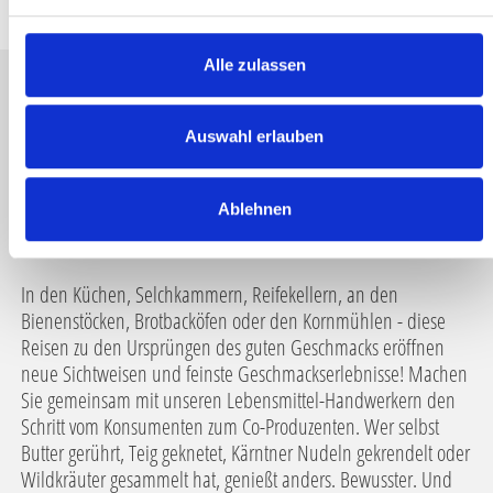
n
g
s
Alle zulassen
a
u
DIE SLOW FOOD TRAVEL ERLEBNISSE IM
s
Auswahl erlauben
w
LESACH,- GAIL,- GITSCHTAL SOWIE
a
WEISSENSEE
Ablehnen
h
l
In den Küchen, Selchkammern, Reifekellern, an den
Bienenstöcken, Brotbacköfen oder den Kornmühlen - diese
Reisen zu den Ursprüngen des guten Geschmacks eröffnen
neue Sichtweisen und feinste Geschmackserlebnisse! Machen
Sie gemeinsam mit unseren Lebensmittel-Handwerkern den
Schritt vom Konsumenten zum Co-Produzenten. Wer selbst
Butter gerührt, Teig geknetet, Kärntner Nudeln gekrendelt oder
Wildkräuter gesammelt hat, genießt anders. Bewusster. Und