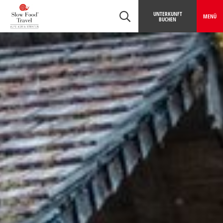
Table Of Content
In der Lexer-Stein-Wassermühle wird das Lesachtaler Roggen- und W
Navigation überspringen
Zum Hauptcontent
Zur Hauptnavigation springen
UNTERKUNFT
MENÜ
BUCHEN