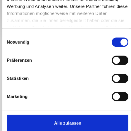
Werbung und Analysen weiter. Unsere Partner führen diese
€ 49,-
Informationen möglicherweise mit weiteren Daten
zusammen, die Sie ihnen bereitgestellt haben oder die sie
JETZT ANFRAGEN!
JETZT BUCHEN
im Rahmen Ihrer Nutzung der Dienste gesammelt haben.
E
Notwendig
i
n
IN DER LEXER-STEIN-WASSERMÜHLE WIRD
w
Präferenzen
i
DAS LESACHTALER ROGGEN- UND
l
l
Statistiken
WEIZENGETREIDE ZUM MEHL FÜR DAS
i
LESACHTALER BROT VERMAHLEN.
g
Marketing
u
n
g
Führung und Besichtigung des Brotbackhauses und
s
Geigenbaumuseums in Liesing.
Alle zulassen
a