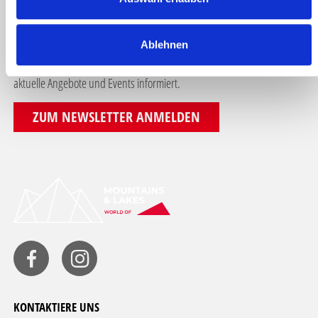
w
a
NEWSLETTER-ANMELDUNG
Ablehnen
h
l
Melde dich für unseren Newsletter an und bleibe laufend über
aktuelle Angebote und Events informiert.
ZUM NEWSLETTER ANMELDEN
KONTAKTIERE UNS