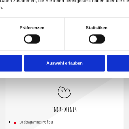
 Daten zusammen, die Sie ihnen bereitgestellt haben oder die s
n.
Präferenzen
Statistiken
Auswahl erlauben
INGREDIENTS
50 decagrammes rye flour