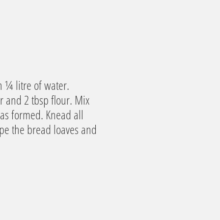
 ¼ litre of water.
r and 2 tbsp flour. Mix
has formed. Knead all
hape the bread loaves and