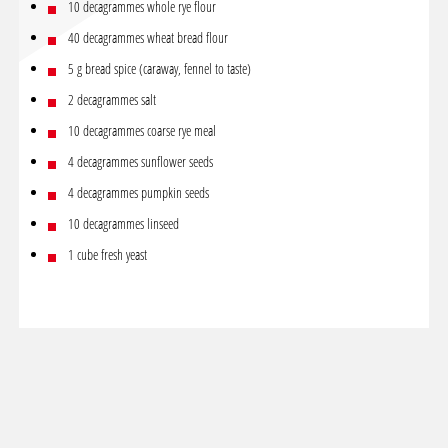
10 decagrammes whole rye flour
40 decagrammes wheat bread flour
5 g bread spice (caraway, fennel to taste)
2 decagrammes salt
10 decagrammes coarse rye meal
4 decagrammes sunflower seeds
4 decagrammes pumpkin seeds
10 decagrammes linseed
1 cube fresh yeast