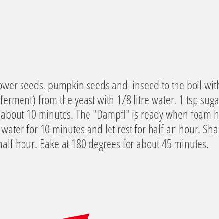
ower seeds, pumpkin seeds and linseed to the boil with
erment) from the yeast with 1/8 litre water, 1 tsp suga
or about 10 minutes. The "Dampfl" is ready when foam 
e water for 10 minutes and let rest for half an hour. S
 half hour. Bake at 180 degrees for about 45 minutes.